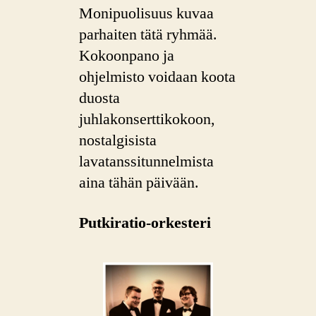
Monipuolisuus kuvaa
parhaiten tätä ryhmää.
Kokoonpano ja
ohjelmisto voidaan koota
duosta
juhlakonserttikokoon,
nostalgisista
lavatanssitunnelmista
aina tähän päivään.
Putkiratio-orkesteri